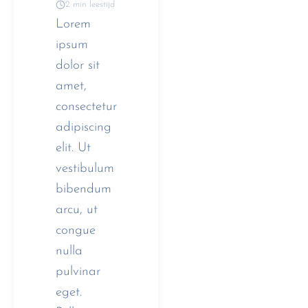
2 min leestijd
Lorem
ipsum
dolor sit
amet,
consectetur
adipiscing
elit. Ut
vestibulum
bibendum
arcu, ut
congue
nulla
pulvinar
eget.