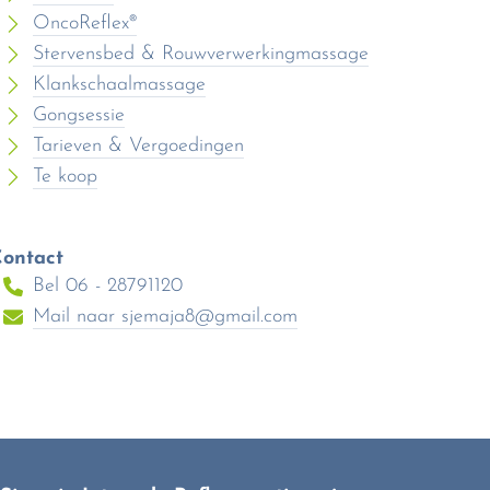
OncoReflex®
Stervensbed & Rouwverwerkingmassage
Klankschaalmassage
Gongsessie
Tarieven & Vergoedingen
Te koop
ontact
Bel 06 - 28791120
Mail naar
sjemaja8@gmail.com