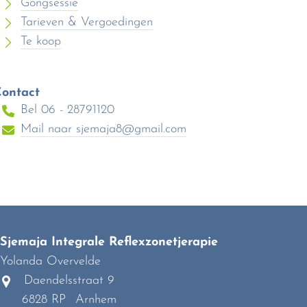
Gongsessie
Tarieven & Vergoedingen
Te koop
ontact
Bel 06 - 28791120
Mail naar
sjemaja8@gmail.com
Sjemaja Integrale Reflexzonetjerapie
Yolanda Overvelde
Daendelsstraat 9
6828 RP
Arnhem